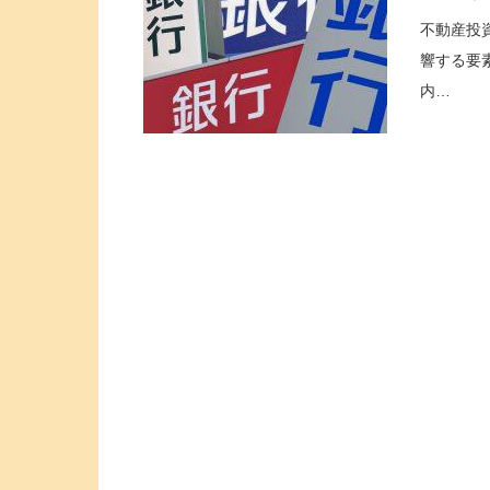
不動産投
響する要
内…