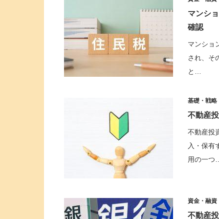
マンショ
確認
マンショ
され、そ
と…
基礎・戦略
不動産投
不動産投
入・保有
用の一つ
資金・融資
不動産投