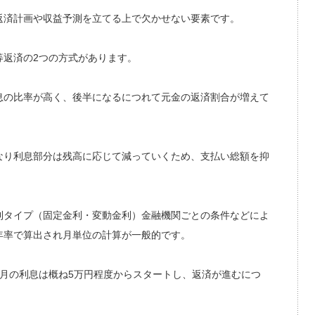
返済計画や収益予測を立てる上で欠かせない要素です。
等返済の2つの方式があります。
息の比率が高く、後半になるにつれて元金の返済割合が増えて
なり利息部分は残高に応じて減っていくため、支払い総額を抑
利タイプ（固定金利・変動金利）金融機関ごとの条件などによ
年率で算出され月単位の計算が一般的です。
場合月の利息は概ね5万円程度からスタートし、返済が進むにつ