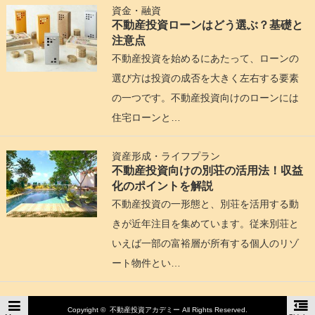
資金・融資
不動産投資ローンはどう選ぶ？基礎と
注意点
不動産投資を始めるにあたって、ローンの
選び方は投資の成否を大きく左右する要素
の一つです。不動産投資向けのローンには
住宅ローンと…
資産形成・ライフプラン
不動産投資向けの別荘の活用法！収益
化のポイントを解説
不動産投資の一形態と、別荘を活用する動
きが近年注目を集めています。従来別荘と
いえば一部の富裕層が所有する個人のリゾ
ート物件とい…
Copyright ©
不動産投資アカデミー
All Rights Reserved.