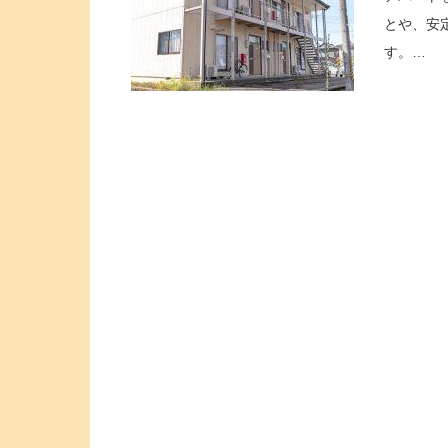
とや、安
す。…