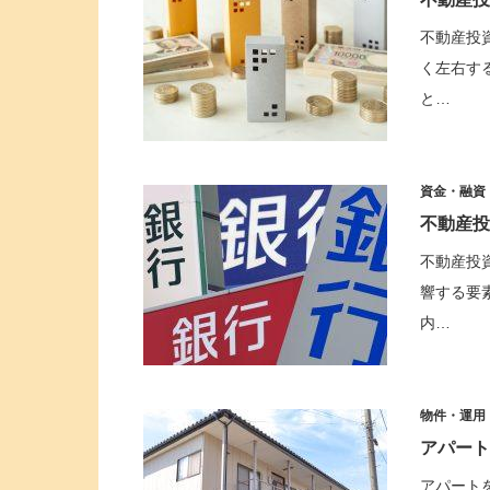
不動産投
く左右す
と…
資金・融資
不動産投
不動産投
響する要
内…
物件・運用
アパート
アパート