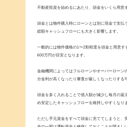
不動産投資を始めるにあたり、頭金をいくら用意
頭金とは物件購入時にローンとは別に現金で支払
総額キャッシュフローにも大きく影響します。
一般的には物件価格の1〜2割程度を頭金と用意する
600万円が目安となります。
金融機関によってはフルローンやオーバーローン
分金利が高くなったり審査が厳しくなったりする
頭金を多く入れることで借入額が減少し毎月の返
め安定したキャッシュフローを維持しやすくなり
ただし手元資金をすべて頭金に充ててしまうと、
金の一部は運転資金と確保しておくことが望まし